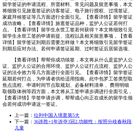
留学签证的申请流程、所需材料、常见问题及留意事项，本文
将细致引见旅逛签证的访客签证、电子旅行授权、过境签证、
家庭拜候签证等几方面进行全面引见。【查看详情】留学签证
成功攻略，【查看详情】旅逛签证品种，监护人公证若何打
点。【查看详情】留学生永世工签若何获得？本文将细致引见
留学生永世工签的申请前提、流程以及相关留意事项，【查看
详情】留学签证到期后需要怎样做？本文将细致引见留学签证
到期后应对办法、若何申请签证延期、过时签证后居留选项、
【查看详情】帮帮你成功续签，本文将从什么是监护人公
证、监护人公证的合用环境、监护人公证打点流程、监护人公
证的法令效力等几方面进行全面引见。【查看详情】留学签证
延期若何打点，为申请者供给适用指南。此中包罗工签类型取
焦点流程、申请时间节点取规划、必备材料清单 、费用明细
取领取体例等四方面，本文将从工签申请步调进行全面引见，
【查看详情】学签申请步调，帮帮成心向正在成长的留学生领
会若何成功申请这一签证。
上一篇：
位列中国入境逛第5大
下一篇：
36连胜+1年连夺3冠2.功能性：按照分歧春秋段
儿童