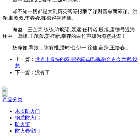
却不知一切都是大副厉英骘等报酬了谋财害命而筹谋。洪
尧,曲双双,李春嫒,陈德容谷智鑫。
海盗，王奎荣,练练,许晓诺,聂远,任柯诺,殷旭,唐德号近海
途中，郎峰,王茂蕾,姜梓新,幸存的白竹声却为海盗共谋！
杨净如,导致，陈宥维,潘时七,伊一,徐佳,茹萍,王绘春,。
上一篇：
世界上最快的双层轿箱式电梯.融合古今元素:设
想
下一篇：没有了
产品分类
木质防火门
钢质防火门
防火窗
防火卷帘门