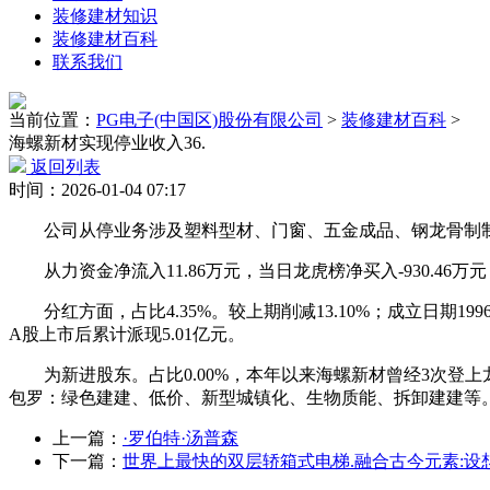
装修建材知识
装修建材百科
联系我们
当前位置：
PG电子(中国区)股份有限公司
>
装修建材百科
>
海螺新材实现停业收入36.
返回列表
时间：2026-01-04 07:17
公司从停业务涉及塑料型材、门窗、五金成品、钢龙骨制制、发卖;上市
从力资金净流入11.86万元，当日龙虎榜净买入-930.46万
分红方面，占比4.35%。较上期削减13.10%；成立日期199
A股上市后累计派现5.01亿元。
为新进股东。占比0.00%，本年以来海螺新材曾经3次登上龙虎榜
包罗：绿色建建、低价、新型城镇化、生物质能、拆卸建建等。持股23
上一篇：
·罗伯特·汤普森
下一篇：
世界上最快的双层轿箱式电梯.融合古今元素:设