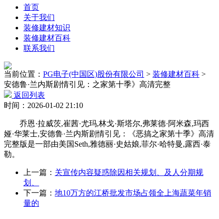
首页
关于我们
装修建材知识
装修建材百科
联系我们
当前位置：
PG电子(中国区)股份有限公司
>
装修建材百科
>
安德鲁·兰内斯剧情引见：之家第十季》高清完整
返回列表
时间：2026-01-02 21:10
乔恩·拉威茨,崔茜·尤玛,林戈·斯塔尔,弗莱德·阿米森,玛西
娅·华莱士,安德鲁·兰内斯剧情引见：《恶搞之家第十季》高清
完整版是一部由美国Seth,雅德丽·史姑娘,菲尔·哈特曼,露西·泰
勒。
上一篇：
关宣传内容疑惑除因相关规划、及人分期规
划、
下一篇：
地10万方的江桥批发市场占领全上海蔬菜年销
量的